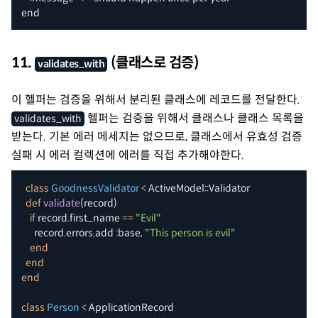
end
11.
(클래스로 검증)
validates_with
이 헬퍼는 검증을 위해서 분리된 클래스에 레코드를 전달한다.
헬퍼는 검증을 위해서 클래스나 클래스 목록을
validates_with
받는다. 기본 에러 메세지는 없으므로, 클래스에서 유효성 검증
실패 시 에러 컬렉션에 에러를 직접 추가해야한다.
class
GoodnessValidator
<
 ActiveModel
::
Validator

def
validate
(
record
)
if
 record
.
first_name 
==
"Evil"
      record
.
errors
.
add 
:base
,
"This person is evil"
end
end
end
class
Person
<
 ApplicationRecord
