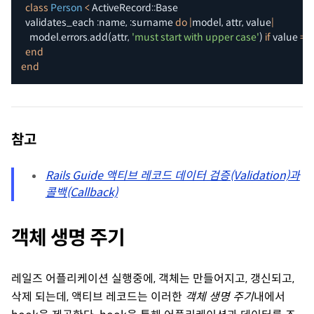
class
Person
<
 ActiveRecord
::
Base

  validates_each 
:name
,
:surname
do
|
model
,
 attr
,
 value
|
    model
.
errors
.
add
(
attr
,
'must start with upper case'
)
if
 value 
=~
end
end
참고
Rails Guide 액티브 레코드 데이터 검증(Validation)과
콜백(Callback)
객체 생명 주기
레일즈 어플리케이션 실행중에, 객체는 만들어지고, 갱신되고,
삭제 되는데, 액티브 레코드는 이러한
객체 생명 주기
내에서