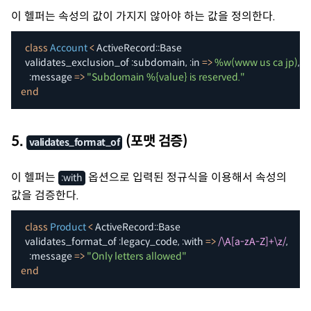
이 헬퍼는 속성의 값이 가지지 않아야 하는 값을 정의한다.
class
Account
<
 ActiveRecord
::
Base

  validates_exclusion_of 
:subdomain
,
:in
=>
%w(www us ca jp)
,
:message
=>
"Subdomain %{value} is reserved."
end
5.
(포맷 검증)
validates_format_of
이 헬퍼는
옵션으로 입력된 정규식을 이용해서 속성의
:with
값을 검증한다.
class
Product
<
 ActiveRecord
::
Base

  validates_format_of 
:legacy_code
,
:with
=>
/\A[a-zA-Z]+\z/
,
:message
=>
"Only letters allowed"
end