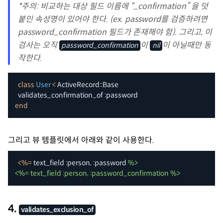
*주의: 비교하는 대상 필드 이름에 “_confirmation” 을 덧
붙인 속성명이 있어야 한다. (ex. password를 검증하려면
password_confirmation 필드가 존재해야 함). 그리고, 이
검사는 오직
이
이 아닐때만 동
password_confirmation
nil
작한다.
class
User
<
 ActiveRecord
::
Base

  validates_confirmation_of 
:password
end
그리고 뷰 템플릿에서 아래와 같이 사용한다.
<
%=
 text_field 
:person
,
:password
%>

<%= text_field :person, :password_confirmation %>
4.
validates_exclusion_of