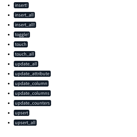
insert!
insert_all
insert_all!
toggle!
touch
touch_all
update_all
update_attribute
update_column
update_columns
update_counters
upsert
upsert_all