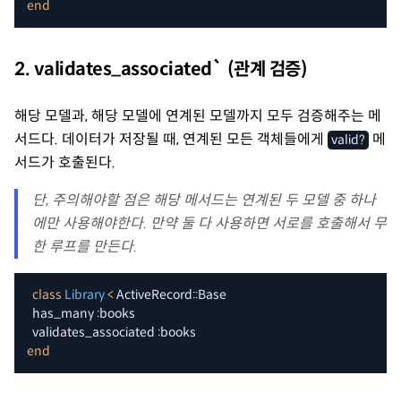
end
2. validates_associated` (관계 검증)
해당 모델과, 해당 모델에 연계된 모델까지 모두 검증해주는 메
서드다. 데이터가 저장될 때, 연계된 모든 객체들에게
메
valid?
서드가 호출된다.
단, 주의해야할 점은 해당 메서드는 연계된 두 모델 중 하나
에만 사용해야한다. 만약 둘 다 사용하면 서로를 호출해서 무
한 루프를 만든다.
class
Library
<
 ActiveRecord
::
Base

  has_many 
:books
  validates_associated 
:books
end