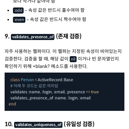
보다 작거나 같아야 함
– 속성 값은 반드시 홀수여야 함
:odd
– 속성 값은 반드시 짝수여야 함
:even
9.
(존재 검증)
validates_presence_of
자주 사용하는 헬퍼이다. 이 헬퍼는 지정된 속성이 비어있는지
검증한다. 검증을 할 때, 해당 값이
이거나 빈 문자열인지
nil
확인하기 위해 +blank? 메소드를 사용한다.
class
Person
<
 ActiveRecord
::
Base

# 아래 두 코드는 같은 의미임
  validates 
:name
,
:login
,
:email
,
:presence
=>
true
  validates_presence_of 
:name
,
:login
,
:email
end
10.
(유일성 검증)
validates_uniqueness_of