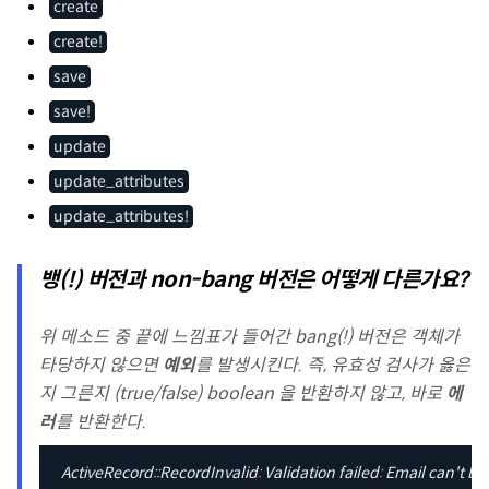
create
create!
save
save!
update
update_attributes
update_attributes!
뱅(!) 버전과 non-bang 버전은 어떻게 다른가요?
위 메소드 중 끝에 느낌표가 들어간 bang(!) 버전은 객체가
타당하지 않으면
예외
를 발생시킨다. 즉, 유효성 검사가 옳은
지 그른지 (true/false) boolean 을 반환하지 않고, 바로
에
러
를 반환한다.
ActiveRecord
::
RecordInvalid
:
 Validation failed
:
 Email can't be