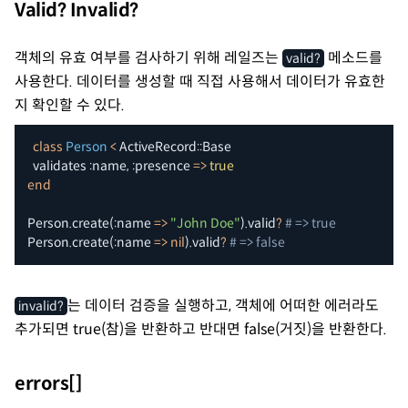
Valid? Invalid?
객체의 유효 여부를 검사하기 위해 레일즈는
메소드를
valid?
사용한다. 데이터를 생성할 때 직접 사용해서 데이터가 유효한
지 확인할 수 있다.
class
Person
<
 ActiveRecord
::
Base

  validates 
:name
,
:presence
=>
true
end
Person
.
create
(
:name
=>
"John Doe"
)
.
valid
?
# => true
Person
.
create
(
:name
=>
nil
)
.
valid
?
# => false
는 데이터 검증을 실행하고, 객체에 어떠한 에러라도
invalid?
추가되면 true(참)을 반환하고 반대면 false(거짓)을 반환한다.
errors[]