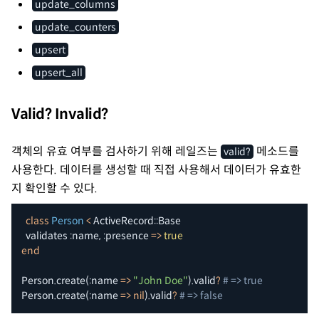
update_columns
update_counters
upsert
upsert_all
Valid? Invalid?
객체의 유효 여부를 검사하기 위해 레일즈는
메소드를
valid?
사용한다. 데이터를 생성할 때 직접 사용해서 데이터가 유효한
지 확인할 수 있다.
class
Person
<
 ActiveRecord
::
Base

  validates 
:name
,
:presence
=>
true
end
Person
.
create
(
:name
=>
"John Doe"
)
.
valid
?
# => true
Person
.
create
(
:name
=>
nil
)
.
valid
?
# => false