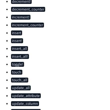
decrement!
decrement_counter
increment!
increment_counter
insert
insert!
insert_all
insert_all!
toggle!
touch
touch_all
update_all
update_attribute
update_column