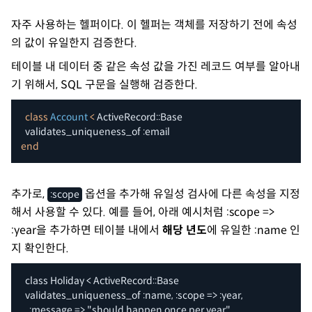
자주 사용하는 헬퍼이다. 이 헬퍼는 객체를 저장하기 전에 속성
의 값이 유일한지 검증한다.
테이블 내 데이터 중 같은 속성 값을 가진 레코드 여부를 알아내
기 위해서, SQL 구문을 실행해 검증한다.
class
Account
<
 ActiveRecord
::
Base

  validates_uniqueness_of 
:email
end
추가로,
옵션을 추가해 유일성 검사에 다른 속성을 지정
:scope
해서 사용할 수 있다. 예를 들어, 아래 예시처럼 :scope =>
:year을 추가하면 테이블 내에서
해당 년도
에 유일한 :name 인
지 확인한다.
class Holiday < ActiveRecord::Base

  validates_uniqueness_of :name, :scope => :year,

    :message => "should happen once per year"
