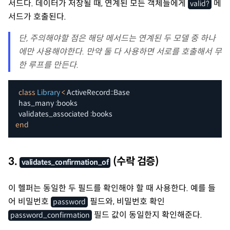
서드다. 데이터가 저장될 때, 연계된 모든 객체들에게
메
valid?
서드가 호출된다.
단, 주의해야할 점은 해당 메서드는 연계된 두 모델 중 하나
에만 사용해야한다. 만약 둘 다 사용하면 서로를 호출해서 무
한 루프를 만든다.
class
Library
<
 ActiveRecord
::
Base

  has_many 
:books
  validates_associated 
:books
end
3.
(수락 검증)
validates_confirmation_of
이 헬퍼는 동일한 두 필드를 확인해야 할 때 사용한다. 예를 들
어 비밀번호
필드와, 비밀번호 확인
password
필드 값이 동일한지 확인해준다.
password_confirmation