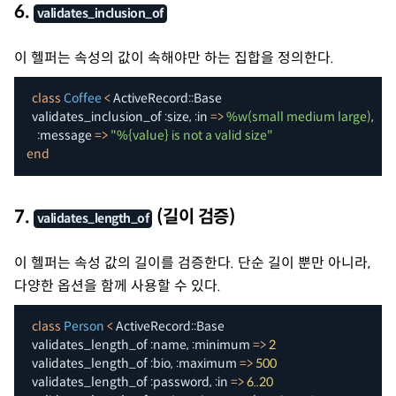
6.
validates_inclusion_of
이 헬퍼는 속성의 값이 속해야만 하는 집합을 정의한다.
class
Coffee
<
 ActiveRecord
::
Base

  validates_inclusion_of 
:size
,
:in
=>
%w(small medium large)
,
:message
=>
"%{value} is not a valid size"
end
7.
(길이 검증)
validates_length_of
이 헬퍼는 속성 값의 길이를 검증한다. 단순 길이 뿐만 아니라,
다양한 옵션을 함께 사용할 수 있다.
class
Person
<
 ActiveRecord
::
Base

  validates_length_of 
:name
,
:minimum
=>
2
  validates_length_of 
:bio
,
:maximum
=>
500
  validates_length_of 
:password
,
:in
=>
6.
.20