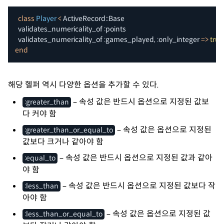
class
Player
<
 ActiveRecord
::
Base

  validates_numericality_of 
:points
  validates_numericality_of 
:games_played
,
:only_integer
=>
true
end
해당 헬퍼 역시 다양한 옵션을 추가할 수 있다.
– 속성 값은 반드시 옵션으로 지정된 값보
:greater_than
다 커야 함
– 속성 값은 옵션으로 지정된
:greater_than_or_equal_to
값보다 크거나 같아야 함
– 속성 값은 반드시 옵션으로 지정된 값과 같아
:equal_to
야 함
– 속성 값은 반드시 옵션으로 지정된 값보다 작
:less_than
아야 함
– 속성 값은 옵션으로 지정된 값
:less_than_or_equal_to